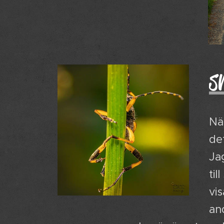
s
Nä
det
Jag
til
vi
an