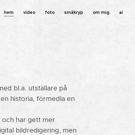
hem
video
foto
småkryp
om mig
ai
ed bl.a. utställare på
 en historia, förmedla en
n och har gett mer
ital bildredigering, men