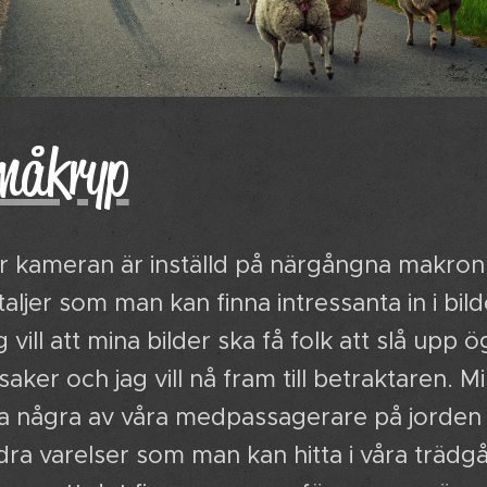
måkryp
r kameran är inställd på närgångna makron
aljer som man kan finna intressanta in i bil
 vill att mina bilder ska få folk att slå up
l saker och jag vill nå fram till betraktaren.
sa några av våra medpassagerare på jorden 
dra varelser som man kan hitta i våra trädgå