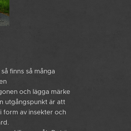
 så finns så många
den
p ögonen och lägga märke
 Min utgångspunkt är att
i form av insekter och
rd.