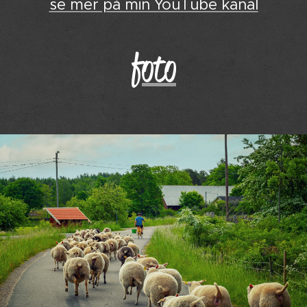
se mer på min YouTube kanal
foto