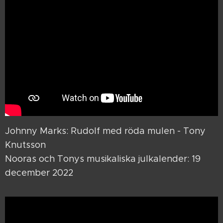
Johnny Marks: Rudolf med röda mulen - Tony
Knutsson
Nooras och Tonys musikaliska julkalender: 19
december 2022