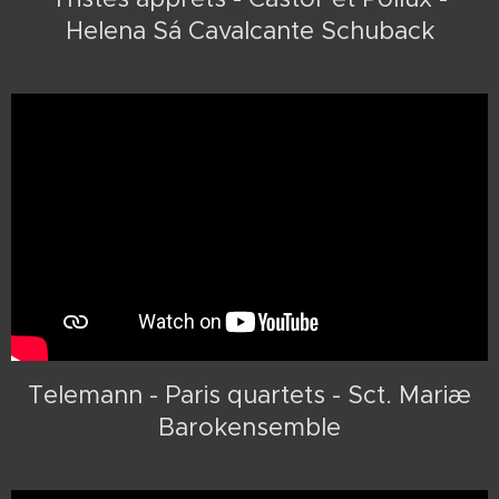
Helena Sá Cavalcante Schuback
Telemann - Paris quartets - Sct. Mariæ
Barokensemble